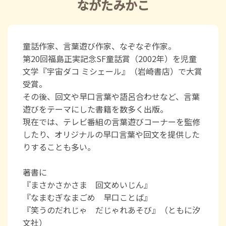
ながたみかこ
童話作家、言葉遊び作家、なぞなぞ作家。
第20回福島正実記念SF童話賞（2002年）を児童
文学『宇宙ダコ ミシェール』（岩崎書店）で大賞
受賞。
その後、回文や早口言葉や語呂合わせなど、言葉
遊びをテーマにした書籍を数多く出版。
現在では、テレビ番組の言葉遊びコーナーを監修
したり、オリジナルの早口言葉や回文を提供した
りすることも多い。
著書に
『まさかさかさま 回文めいじん』
『なまむぎなまごめ 早口ことば』
『笑うのだれじゃ だじゃれあそび』（ともに汐
文社）