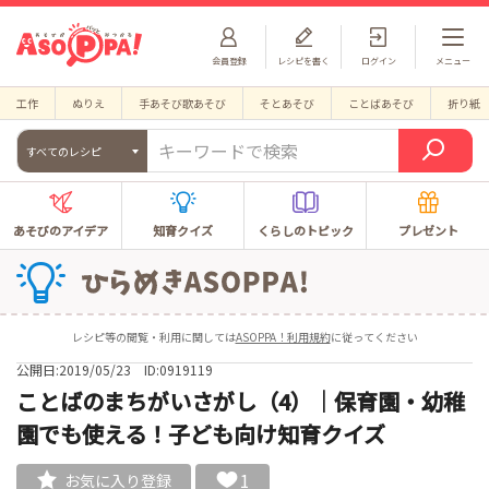
会員登録
レシピを書く
ログイン
メニュー
工作
ぬりえ
手あそび歌あそび
そとあそび
ことばあそび
折り紙
すべてのレシピ
あそびのアイデア
知育クイズ
くらしのトピック
プレゼント
レシピ等の閲覧・利用に関しては
ASOPPA！利用規約
に従ってください
公開日:2019/05/23
ID:0919119
ことばのまちがいさがし（4）｜保育園・幼稚
園でも使える！子ども向け知育クイズ
1
お気に入り登録