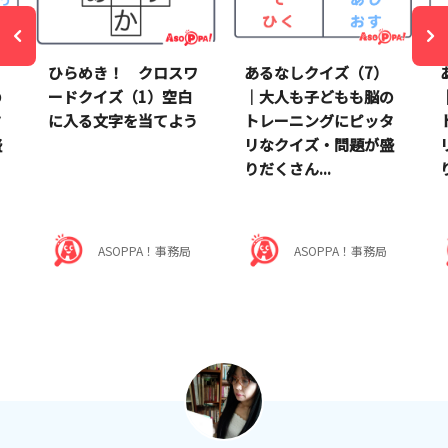
）
ひらめき！ クロスワ
あるなしクイズ（7）
の
ードクイズ（1）空白
｜大人も子どもも脳の
タ
に入る文字を当てよう
トレーニングにピッタ
盛
リなクイズ・問題が盛
りだくさん...
ASOPPA！事務局
ASOPPA！事務局