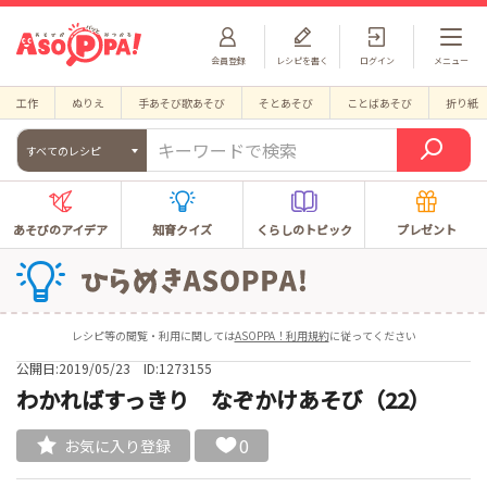
会員登録
レシピを書く
ログイン
メニュー
工作
ぬりえ
手あそび歌あそび
そとあそび
ことばあそび
折り紙
すべてのレシピ
あそびのアイデア
知育クイズ
くらしのトピック
プレゼント
レシピ等の閲覧・利用に関しては
ASOPPA！利用規約
に従ってください
公開日:2019/05/23
ID:1273155
わかればすっきり なぞかけあそび（22）
0
お気に入り登録