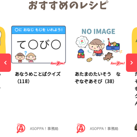
あ
あなうめことばクイズ
あたまのたいそう な
（118）
ぞなぞあそび（38）
ぞ
ん
ASOPPA！事務局
ASOPPA！事務局