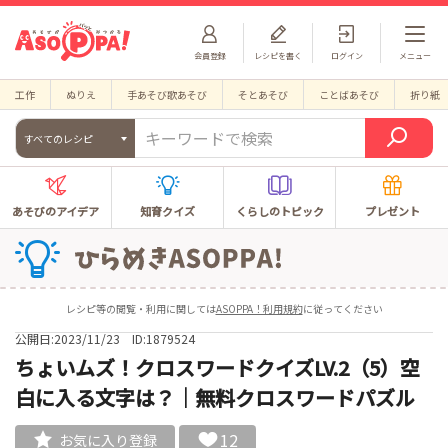
会員登録
レシピを書く
ログイン
メニュー
工作
ぬりえ
手あそび歌あそび
そとあそび
ことばあそび
折り紙
すべてのレシピ
あそびのアイデア
知育クイズ
くらしのトピック
プレゼント
レシピ等の閲覧・利用に関しては
ASOPPA！利用規約
に従ってください
公開日:2023/11/23
ID:1879524
ちょいムズ！クロスワードクイズLV.2（5）空
白に入る文字は？｜無料クロスワードパズル
12
お気に入り登録