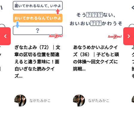
ナ
ぎなたよみ（72）｜文
あなうめかいぶんクイ
ッ
章の区切る位置を間違
ズ（36）｜子どもと頭
えると違う意味に！面
の体操～回文クイズに
掴
白いぎなた読みクイ
挑戦...
ズ...
ながたみかこ
ながたみかこ