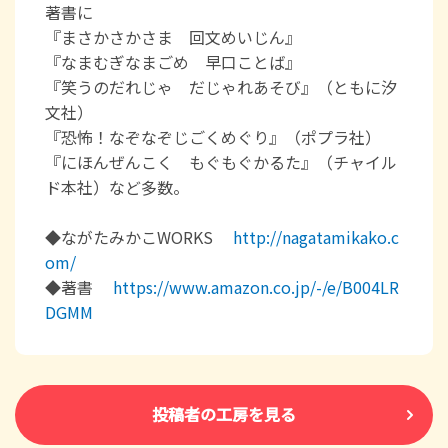
著書に
『まさかさかさま 回文めいじん』
『なまむぎなまごめ 早口ことば』
『笑うのだれじゃ だじゃれあそび』（ともに汐
文社）
『恐怖！なぞなぞじごくめぐり』（ポプラ社）
『にほんぜんこく もぐもぐかるた』（チャイル
ド本社）など多数。
◆ながたみかこWORKS
http://nagatamikako.c
om/
◆著書
https://www.amazon.co.jp/-/e/B004LR
DGMM
投稿者の工房を見る