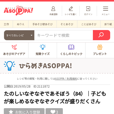
会員登録
レシピを書く
ログイン
メニュー
工作
ぬりえ
手あそび歌あそび
そとあそび
ことばあそび
折り紙
すべてのレシピ
あそびのアイデア
知育クイズ
くらしのトピック
プレゼント
レシピ等の閲覧・利用に関しては
ASOPPA！利用規約
に従ってください
公開日:2019/05/28
ID:2111872
たのしいなぞなぞであそぼう（84）｜子ども
が楽しめるなぞなぞクイズが盛りだくさん
3
お気に入り登録