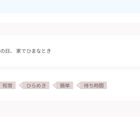
の日
、
家でひまなとき
知育
ひらめき
簡単
待ち時間