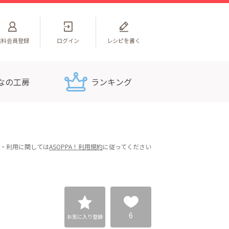
無料
会員登録
ログイン
レシピを書く
なの工房
ランキング
・利用に関しては
ASOPPA！利用規約
に従ってください
6
お気に入り登録