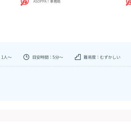
ASOPPA！事務局
：1人～
目安時間：5分～
難易度：むずかしい