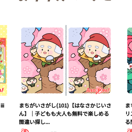
ii
まちがいさがし(101)【はなさかじいさ
ま
ん】｜子どもも大人も無料で楽しめる
リ
間違い探し...
る