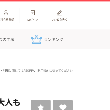
無料
会員登録
ログイン
レシピを書く
なの工房
ランキング
・利用に関しては
ASOPPA！利用規約
に従ってください
大人も