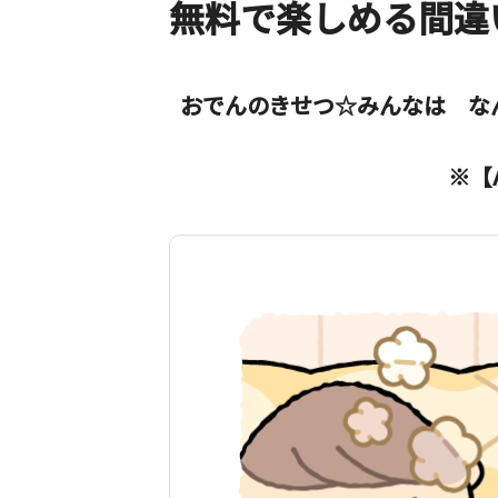
無料で楽しめる間違
おでんのきせつ☆みんなは な
※【