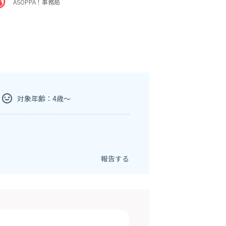
ASOPPA！事務局
対象年齢：4歳～
報告する