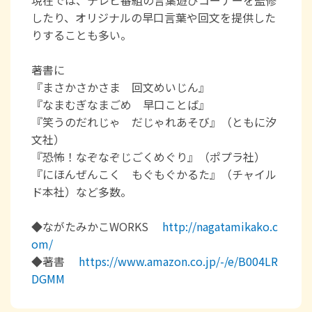
したり、オリジナルの早口言葉や回文を提供した
りすることも多い。
著書に
『まさかさかさま 回文めいじん』
『なまむぎなまごめ 早口ことば』
『笑うのだれじゃ だじゃれあそび』（ともに汐
文社）
『恐怖！なぞなぞじごくめぐり』（ポプラ社）
『にほんぜんこく もぐもぐかるた』（チャイル
ド本社）など多数。
◆ながたみかこWORKS
http://nagatamikako.c
om/
◆著書
https://www.amazon.co.jp/-/e/B004LR
DGMM