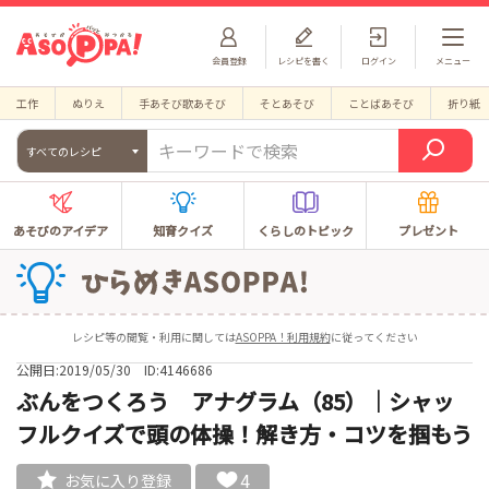
会員登録
レシピを書く
ログイン
メニュー
工作
ぬりえ
手あそび歌あそび
そとあそび
ことばあそび
折り紙
すべてのレシピ
あそびのアイデア
知育クイズ
くらしのトピック
プレゼント
レシピ等の閲覧・利用に関しては
ASOPPA！利用規約
に従ってください
公開日:2019/05/30
ID:4146686
ぶんをつくろう アナグラム（85）｜シャッ
フルクイズで頭の体操！解き方・コツを掴もう
4
お気に入り登録