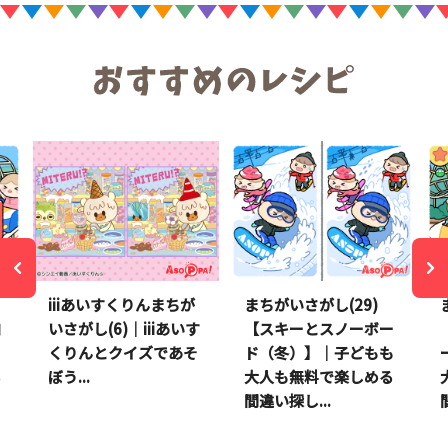
iiiあいすくりんまちが
まちがいさがし(29)
コ
いさがし(6)｜iiiあいす
【スキーとスノーボー
も
くりんとクイズであそ
ド（冬）】｜子どもも
る
ぼう...
大人も無料で楽しめる
間違い探し...