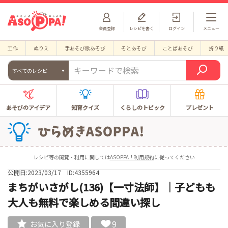
会員登録
レシピを書く
ログイン
メニュー
工作
ぬりえ
手あそび歌あそび
そとあそび
ことばあそび
折り紙
すべてのレシピ
あそびのアイデア
知育クイズ
くらしのトピック
プレゼント
レシピ等の閲覧・利用に関しては
ASOPPA！利用規約
に従ってください
公開日:2023/03/17
ID:4355964
まちがいさがし(136)【一寸法師】｜子どもも
大人も無料で楽しめる間違い探し
9
お気に入り登録