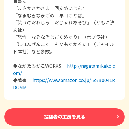
著書に
『まさかさかさま 回文めいじん』
『なまむぎなまごめ 早口ことば』
『笑うのだれじゃ だじゃれあそび』（ともに汐
文社）
『恐怖！なぞなぞじごくめぐり』（ポプラ社）
『にほんぜんこく もぐもぐかるた』（チャイル
ド本社）など多数。
◆ながたみかこWORKS
http://nagatamikako.c
om/
◆著書
https://www.amazon.co.jp/-/e/B004LR
DGMM
投稿者の工房を見る