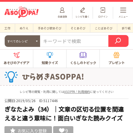
会員登録
レシピを書く
ログイン
メニュー
工作
ぬりえ
手あそび歌あそび
そとあそび
ことばあそび
折り紙
すべてのレシピ
あそびのアイデア
知育クイズ
くらしのトピック
プレゼント
レシピ等の閲覧・利用に関しては
ASOPPA！利用規約
に従ってください
公開日:2019/05/26
ID:5117446
ぎなたよみ（34）｜文章の区切る位置を間違
えると違う意味に！面白いぎなた読みクイズ
9
お気に入り登録