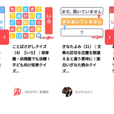
）
ことばさがしクイズ
ぎなたよみ（21）｜文
の
（4）【いろ】｜保育
章の区切る位置を間違
タ
園・幼稚園でも活躍！
えると違う意味に！面
盛
子ども向け知育クイ
白いぎなた読みクイ
ズ...
ズ...
ASOPPA！事務局
ながたみかこ