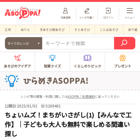
会員登録
レシピを書く
ログイン
メニュー
工作
ぬりえ
手あそび歌あそび
そとあそび
ことばあそび
折り紙
すべてのレシピ
あそびのアイデア
知育クイズ
くらしのトピック
プレゼント
レシピ等の閲覧・利用に関しては
ASOPPA！利用規約
に従ってください
公開日:2025/01/01
ID:5269401
ちょいムズ！まちがいさがし(1)【みんなで工
作】｜子どもも大人も無料で楽しめる間違い
探し