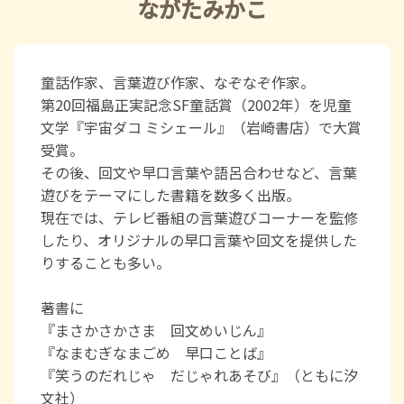
ながたみかこ
童話作家、言葉遊び作家、なぞなぞ作家。
第20回福島正実記念SF童話賞（2002年）を児童
文学『宇宙ダコ ミシェール』（岩崎書店）で大賞
受賞。
その後、回文や早口言葉や語呂合わせなど、言葉
遊びをテーマにした書籍を数多く出版。
現在では、テレビ番組の言葉遊びコーナーを監修
したり、オリジナルの早口言葉や回文を提供した
りすることも多い。
著書に
『まさかさかさま 回文めいじん』
『なまむぎなまごめ 早口ことば』
『笑うのだれじゃ だじゃれあそび』（ともに汐
文社）