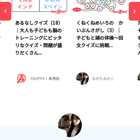
あ
あるなしクイズ（18）
くねくねめいろの か
｜大人も子どもも脳の
いぶんさがし（3）｜
ぞ
トレーニングにピッタ
子どもと頭の体操～回
リなクイズ・問題が盛
文クイズに挑戦...
りだくさん...
ん
ASOPPA！事務局
ながたみかこ