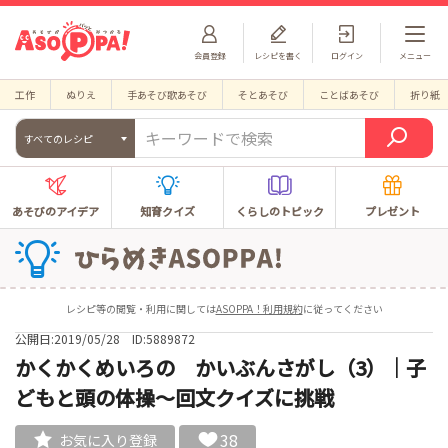
会員登録
レシピを書く
ログイン
メニュー
工作
ぬりえ
手あそび歌あそび
そとあそび
ことばあそび
折り紙
すべてのレシピ
あそびのアイデア
知育クイズ
くらしのトピック
プレゼント
レシピ等の閲覧・利用に関しては
ASOPPA！利用規約
に従ってください
公開日:2019/05/28
ID:5889872
かくかくめいろの かいぶんさがし（3）｜子
どもと頭の体操～回文クイズに挑戦
38
お気に入り登録