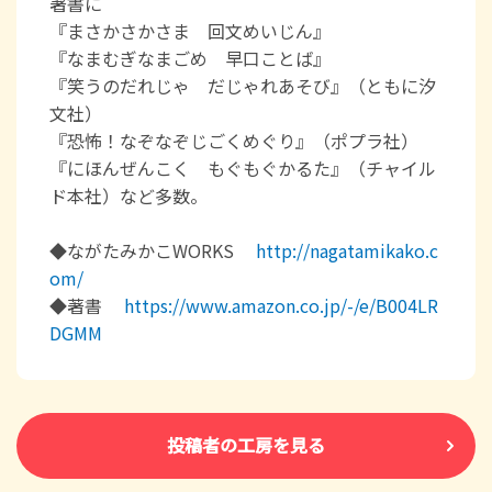
著書に
『まさかさかさま 回文めいじん』
『なまむぎなまごめ 早口ことば』
『笑うのだれじゃ だじゃれあそび』（ともに汐
文社）
『恐怖！なぞなぞじごくめぐり』（ポプラ社）
『にほんぜんこく もぐもぐかるた』（チャイル
ド本社）など多数。
◆ながたみかこWORKS
http://nagatamikako.c
om/
◆著書
https://www.amazon.co.jp/-/e/B004LR
DGMM
投稿者の工房を見る