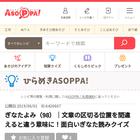
会員登録
レシピを書く
ログイン
メニュー
工作
ぬりえ
手あそび歌あそび
そとあそび
ことばあそび
折り紙
すべてのレシピ
あそびのアイデア
知育クイズ
くらしのトピック
プレゼント
レシピ等の閲覧・利用に関しては
ASOPPA！利用規約
に従ってください
公開日:2019/06/01
ID:6420607
ぎなたよみ（98）｜文章の区切る位置を間違
えると違う意味に！面白いぎなた読みクイズ
4
お気に入り登録