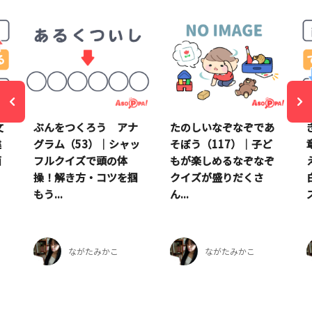
文
ぶんをつくろう アナ
たのしいなぞなぞであ
違
グラム（53）｜シャッ
そぼう（117）｜子ど
面
フルクイズで頭の体
もが楽しめるなぞなぞ
操！解き方・コツを掴
クイズが盛りだくさ
もう...
ん...
ズ
ながたみかこ
ながたみかこ