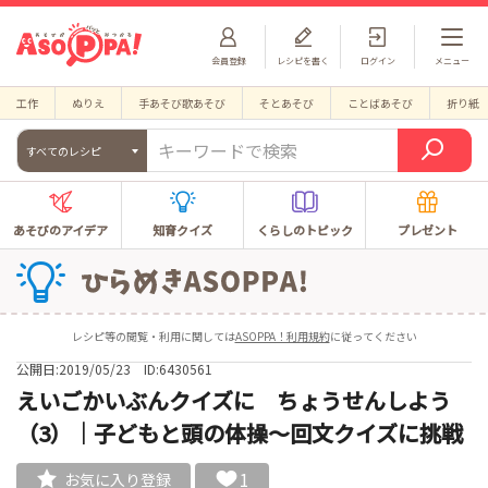
会員登録
レシピを書く
ログイン
メニュー
工作
ぬりえ
手あそび歌あそび
そとあそび
ことばあそび
折り紙
すべてのレシピ
あそびのアイデア
知育クイズ
くらしのトピック
プレゼント
レシピ等の閲覧・利用に関しては
ASOPPA！利用規約
に従ってください
公開日:2019/05/23
ID:6430561
えいごかいぶんクイズに ちょうせんしよう
（3）｜子どもと頭の体操～回文クイズに挑戦
1
お気に入り登録