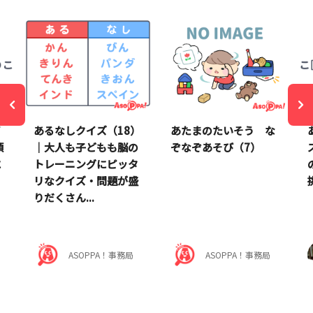
イ
あるなしクイズ（18）
あたまのたいそう な
頭
｜大人も子どもも脳の
ぞなぞあそび（7）
に
トレーニングにピッタ
リなクイズ・問題が盛
りだくさん...
ASOPPA！事務局
ASOPPA！事務局