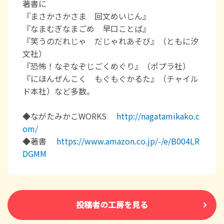
著書に
『まさかさかさま 回文めいじん』
『なまむぎなまごめ 早口ことば』
『笑うのだれじゃ だじゃれあそび』（ともに汐
文社）
『恐怖！なぞなぞじごくめぐり』（ポプラ社）
『にほんぜんこく もぐもぐかるた』（チャイル
ド本社）など多数。
◆ながたみかこWORKS
http://nagatamikako.c
om/
◆著書
https://www.amazon.co.jp/-/e/B004LR
DGMM
投稿者の工房を見る