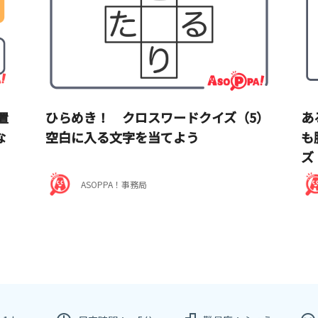
置
ひらめき！ クロスワードクイズ（5）
あ
な
空白に入る文字を当てよう
も
ズ
ASOPPA！事務局