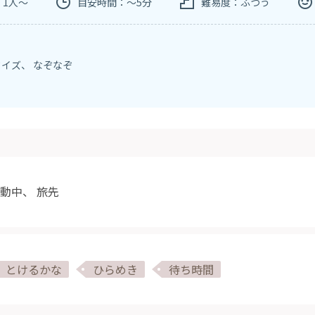
：1人～
目安時間：～5分
難易度：ふつう
クイズ
、
なぞなぞ
動中
、
旅先
とけるかな
ひらめき
待ち時間