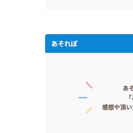
あそれぽ
あ
「
感想や頂い