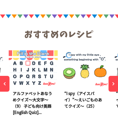
アルファベットあなう
“I spy（アイスパ
めクイズ～大文字～
イ）”～えいごものあ
（9） 子ども向け英語
てクイズ～（25）
[English Quiz]...