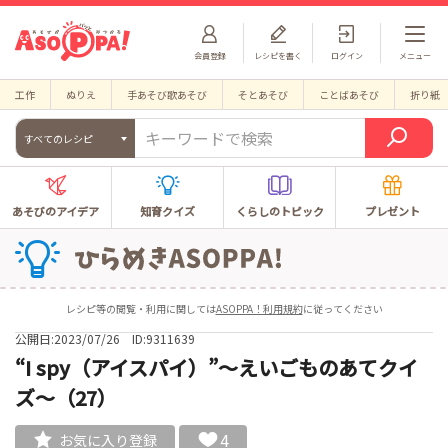
会員登録
レシピを書く
ログイン
メニュー
工作
ぬりえ
手あそび歌あそび
そとあそび
ことばあそび
折り紙
すべてのレシピ
あそびのアイデア
知育クイズ
くらしのトピック
プレゼント
レシピ等の閲覧・利用に関しては
ASOPPA！利用規約
に従ってください
公開日:2023/07/26
ID:9311639
“I spy（アイスパイ）”～えいごものあてクイ
ズ～（27）
4
お気に入り登録