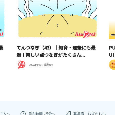
最
てんつなぎ（43）｜知育・運筆にも最
P
適！楽しい点つなぎがたくさん...
U
ASOPPA！事務局
：1人～
目安時間：5分～
難易度：むずかしい