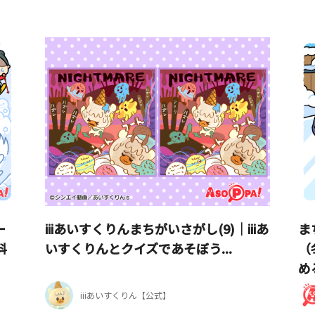
ー
iiiあいすくりんまちがいさがし(9)｜iiiあ
ま
料
いすくりんとクイズであそぼう...
（
め
iiiあいすくりん【公式】