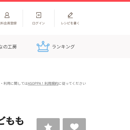
無料
会員登録
ログイン
レシピを書く
なの工房
ランキング
・利用に関しては
ASOPPA！利用規約
に従ってください
どもも