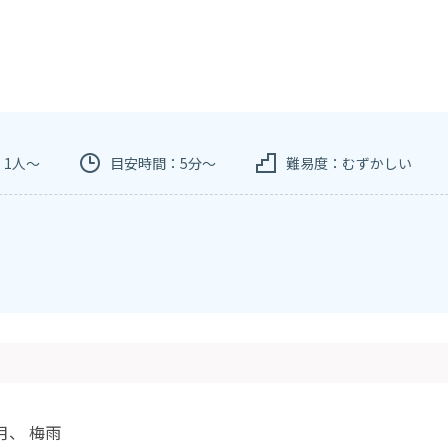
：1人～
目安時間：5分～
難易度：むずかしい
月
、
梅雨