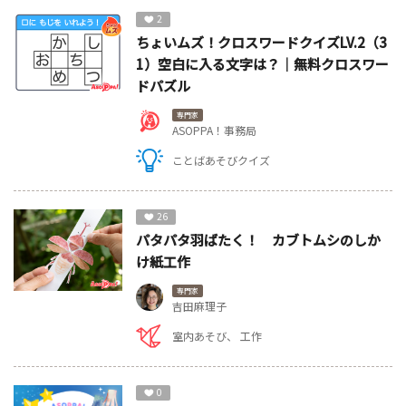
2
ちょいムズ！クロスワードクイズLV.2（3
1）空白に入る文字は？｜無料クロスワー
ドパズル
専門家
ASOPPA！事務局
ことばあそびクイズ
26
パタパタ羽ばたく！ カブトムシのしか
け紙工作
専門家
吉田麻理子
室内あそび
工作
0