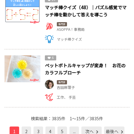
マッチ棒クイズ（48）｜パズル感覚でマ
ッチ棒を動かして答えを導こう
専門家
ASOPPA！事務局
マッチ棒クイズ
6
ペットボトルキャップが変身！ お花の
カラフルブローチ
専門家
吉田麻理子
工作
手芸
検索結果：
3835件
1～15件／3835件
1
2
3
4
5
...
次へ
最後へ