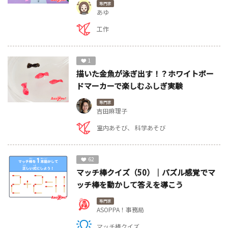
専門家
あゆ
工作
1
描いた金魚が泳ぎ出す！？ホワイトボー
ドマーカーで楽しむふしぎ実験
専門家
吉田麻理子
室内あそび
科学あそび
62
マッチ棒クイズ（50）｜パズル感覚でマ
ッチ棒を動かして答えを導こう
専門家
ASOPPA！事務局
マッチ棒クイズ