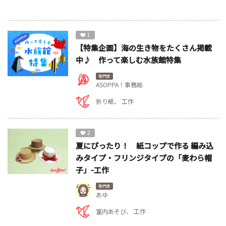
1
【特集企画】海の生き物をたくさん掲載
中♪ 作って楽しむ水族館特集
専門家
ASOPPA！事務局
折り紙
工作
2
夏にぴったり！ 紙コップで作る 編み込
みタイプ・フリンジタイプの「麦わら帽
子」-工作
専門家
あゆ
室内あそび
工作