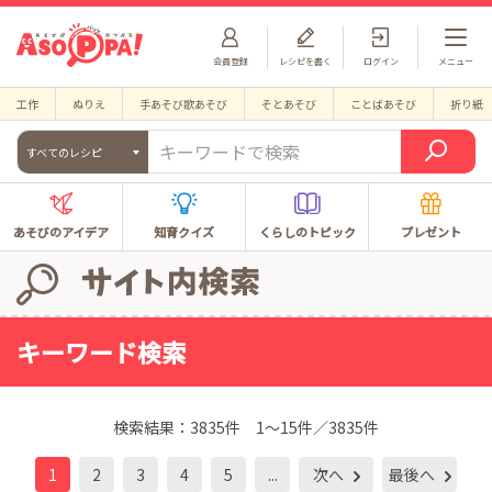
会員登録
レシピを書く
ログイン
メニュー
工作
ぬりえ
手あそび歌あそび
そとあそび
ことばあそび
折り紙
すべてのレシピ
あそびのアイデア
知育クイズ
くらしのトピック
プレゼント
キーワード検索
検索結果：
3835件
1～15件／3835件
1
2
3
4
5
...
次へ
最後へ