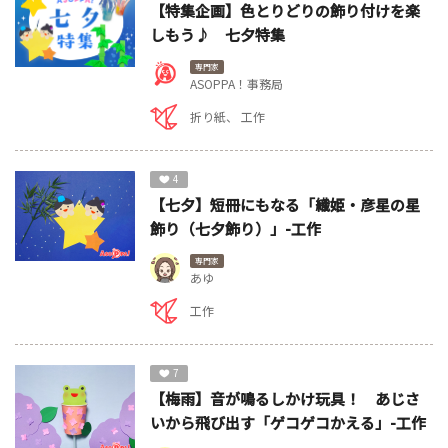
【特集企画】色とりどりの飾り付けを楽
しもう♪ 七夕特集
専門家
ASOPPA！事務局
折り紙
工作
4
【七夕】短冊にもなる「織姫・彦星の星
飾り（七夕飾り）」-工作
専門家
あゆ
工作
7
【梅雨】音が鳴るしかけ玩具！ あじさ
いから飛び出す「ゲコゲコかえる」-工作