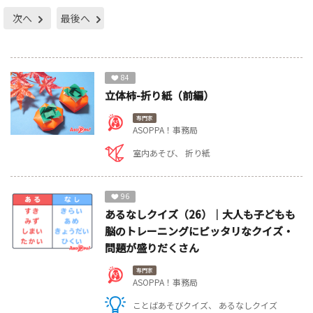
次へ
最後へ
84
立体柿-折り紙（前編）
専門家
ASOPPA！事務局
室内あそび
折り紙
96
あるなしクイズ（26）｜大人も子どもも
脳のトレーニングにピッタリなクイズ・
問題が盛りだくさん
専門家
ASOPPA！事務局
ことばあそびクイズ
あるなしクイズ