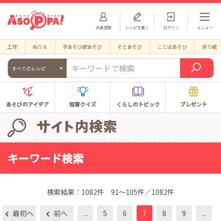
会員登録
レシピを書く
ログイン
メニュー
工作
ぬりえ
手あそび歌あそび
そとあそび
ことばあそび
折り紙
すべてのレシピ
あそびのアイデア
知育クイズ
くらしのトピック
プレゼント
キーワード検索
検索結果：
1082件
91～105件／1082件
最初へ
前へ
...
5
6
7
8
9
...