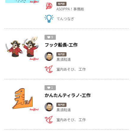
専門家
ASOPPA！事務局
てんつなぎ
9
フック船長-工作
専門家
黒須和清
室内あそび
工作
1
かんたんティラノ-工作
専門家
黒須和清
室内あそび
工作