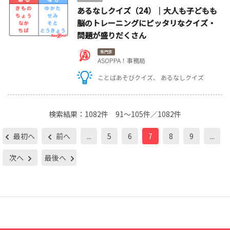
あるなしクイズ（24）｜大人も子どもも
脳のトレーニングにピッタリなクイズ・
問題が盛りだくさん
専門家
ASOPPA！事務局
ことばあそびクイズ
あるなしクイズ
検索結果：
1082件
91～105件／1082件
最初へ
前へ
...
5
6
7
8
9
...
次へ
最後へ