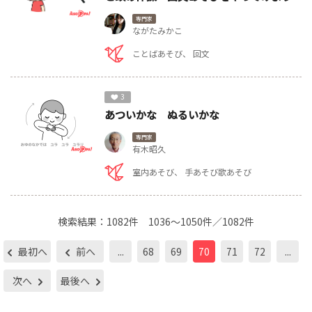
専門家
ながたみかこ
ことばあそび
回文
3
あついかな ぬるいかな
専門家
有木昭久
室内あそび
手あそび歌あそび
検索結果：
1082件
1036～1050件／1082件
最初へ
前へ
...
68
69
70
71
72
...
次へ
最後へ