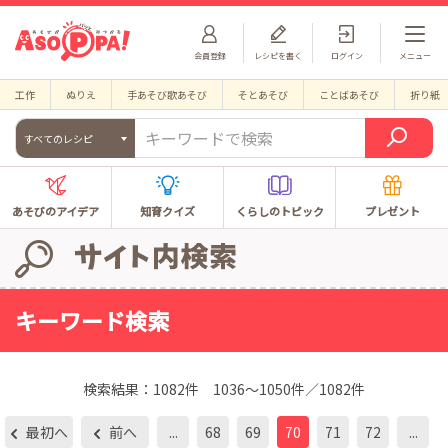
会員登録
レシピを書く
ログイン
メニュー
工作
ぬりえ
手あそび歌あそび
そとあそび
ことばあそび
折り紙
すべてのレシピ
あそびのアイデア
知育クイズ
くらしのトピック
プレゼント
キーワード検索
検索結果：
1082件
1036～1050件／1082件
最初へ
前へ
...
68
69
70
71
72
...