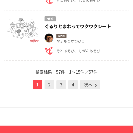
そとあそび
しぜんあそび
0
ぐるりとまわってワクワクシート
専門家
やまもとかつひこ
そとあそび
しぜんあそび
検索結果：
57件
1～15件／57件
1
2
3
4
次へ