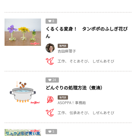
8
くるくる変身！ タンポポのふしぎ花び
ん
専門家
吉田麻理子
工作
そとあそび
しぜんあそび
24
どんぐりの処理方法（煮沸）
専門家
ASOPPA！事務局
工作
伝承あそび
しぜんあそび
5