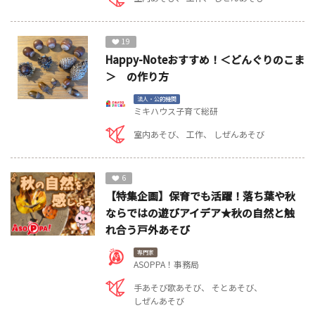
19
Happy-Noteおすすめ！＜どんぐりのこま
＞ の作り方
法人・公的機関
ミキハウス子育て総研
室内あそび
工作
しぜんあそび
6
【特集企画】保育でも活躍！落ち葉や秋
ならではの遊びアイデア★秋の自然と触
れ合う戸外あそび
専門家
ASOPPA！事務局
手あそび歌あそび
そとあそび
しぜんあそび