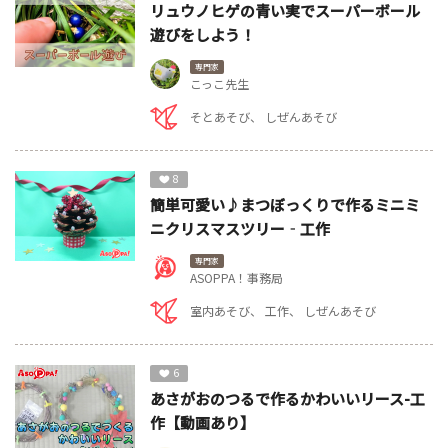
リュウノヒゲの青い実でスーパーボール
遊びをしよう！
専門家
こっこ先生
そとあそび
しぜんあそび
8
簡単可愛い♪まつぼっくりで作るミニミ
ニクリスマスツリー‐工作
専門家
ASOPPA！事務局
室内あそび
工作
しぜんあそび
6
あさがおのつるで作るかわいいリース-工
作【動画あり】