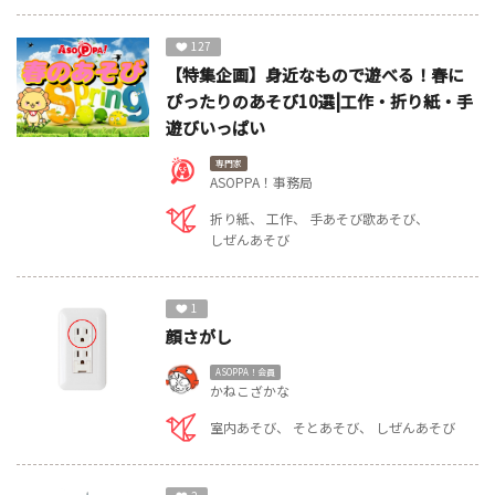
127
【特集企画】身近なもので遊べる！春に
ぴったりのあそび10選|工作・折り紙・手
遊びいっぱい
専門家
ASOPPA！事務局
折り紙
工作
手あそび歌あそび
しぜんあそび
1
顔さがし
ASOPPA！会員
かねこざかな
室内あそび
そとあそび
しぜんあそび