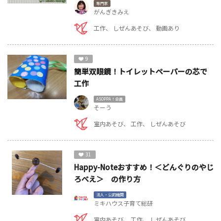
専門家
がんぎきみえ
工作
しぜんあそび
動画あり
9
簡単双眼鏡！トイレットペーパーの芯で
工作
ASOPPA！会員
そーう
室内あそび
工作
しぜんあそび
31
Happy-Noteおすすめ！＜どんぐりのやじ
ろべえ＞ の作り方
法人・公的機関
ミキハウス子育て総研
室内あそび
工作
しぜんあそび