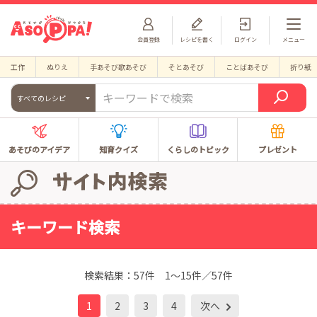
会員登録
レシピを書く
ログイン
メニュー
工作
ぬりえ
手あそび歌あそび
そとあそび
ことばあそび
折り紙
すべてのレシピ
あそびのアイデア
知育クイズ
くらしのトピック
プレゼント
キーワード検索
検索結果：
57件
1～15件／57件
1
2
3
4
次へ