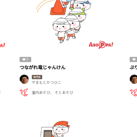
0
つながれ竜じゃんけん
ぷ
専門家
やまもとかつひこ
び
室内あそび
そとあそび