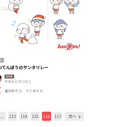
4
わてんぼうのサンタリレー
専門家
やまもとかつひこ
室内あそび
そとあそび
...
113
114
115
116
117
次へ