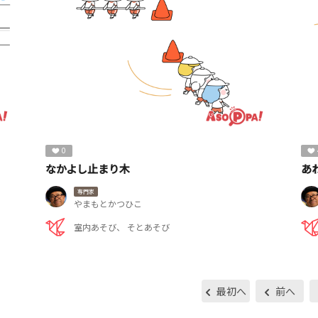
0
なかよし止まり木
あ
専門家
やまもとかつひこ
室内あそび
そとあそび
最初へ
前へ