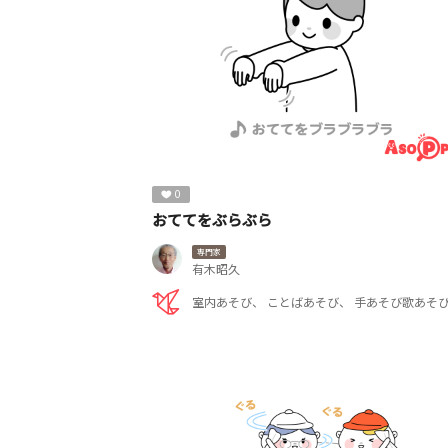
0
おててをぶらぶら
専門家
有木昭久
室内あそび
ことばあそび
手あそび歌あそ