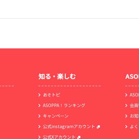
知る・楽しむ
AS
あそトピ
AS
ASOPPA！ランキング
会員
キャンペーン
お知
公式instagramアカウント
よく
公式Xアカウント