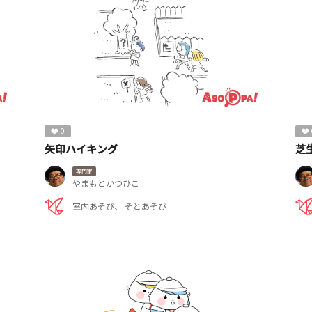
0
矢印ハイキング
芝
専門家
やまもとかつひこ
室内あそび
そとあそび