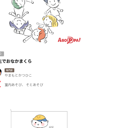
0
生でおなかまくら
専門家
やまもとかつひこ
室内あそび
そとあそび