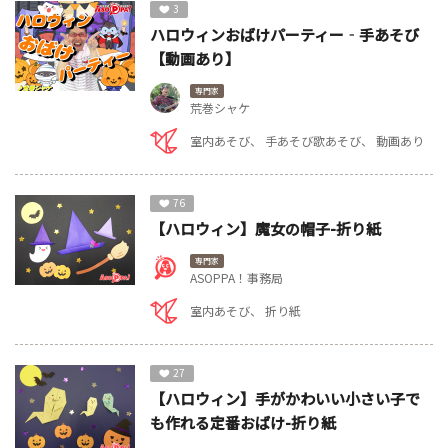
3
ハロウィンおばけパーティー‐手あそび
【動画あり】
専門家
荒巻シャケ
室内あそび
手あそび歌あそび
動画あり
76
【ハロウィン】魔女の帽子-折り紙
専門家
ASOPPA！事務局
室内あそび
折り紙
27
【ハロウィン】手がかわいい小さい子で
も作れる定番おばけ-折り紙