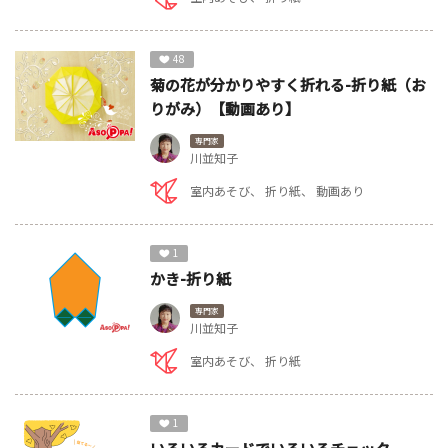
48
菊の花が分かりやすく折れる-折り紙（お
りがみ）【動画あり】
専門家
川並知子
室内あそび
折り紙
動画あり
1
かき-折り紙
専門家
川並知子
室内あそび
折り紙
1