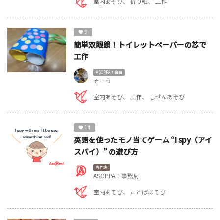
室内あそび
折り紙
工作
9
簡単双眼鏡！トイレットペーパーの芯で
工作
ASOPPA！会員
そーう
室内あそび
工作
しぜんあそび
14
英語を使ったモノ当てゲーム “I spy（アイ
スパイ）” の遊び方
専門家
ASOPPA！事務局
室内あそび
ことばあそび