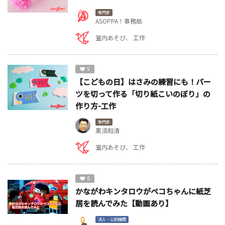
専門家
ASOPPA！事務局
室内あそび
工作
5
【こどもの日】はさみの練習にも！パー
ツを切って作る「切り紙こいのぼり」の
作り方-工作
専門家
黒須和清
室内あそび
工作
6
かながわキンタロウがペコちゃんに紙芝
居を読んでみた【動画あり】
法人・公的機関