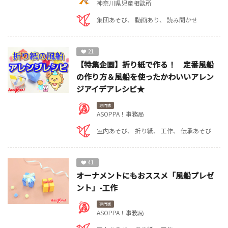
神奈川県児童相談所
集団あそび
動画あり
読み聞かせ
21
【特集企画】折り紙で作る！ 定番風船
の作り方＆風船を使ったかわいいアレン
ジアイデアレシピ★
専門家
ASOPPA！事務局
室内あそび
折り紙
工作
伝承あそび
41
オーナメントにもおススメ「風船プレゼ
ント」-工作
専門家
ASOPPA！事務局