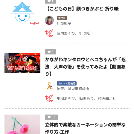
1
【こどもの日】顔つきかぶと-折り紙
専門家
川並知子
室内あそび
折り紙
8
かながわキンタロウとペコちゃんが「忍
法 大声の術」を使ってみたよ【動画あ
り】
法人・公的機関
神奈川県児童相談所
集団あそび
動画あり
読み聞かせ
91
立体的で素敵なカーネーションの簡単な
作り方-工作