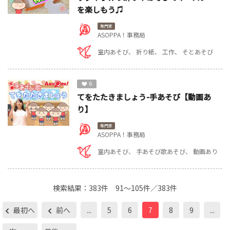
を楽しもう♫
専門家
ASOPPA！事務局
室内あそび
折り紙
工作
そとあそび
6
てをたたきましょう-手あそび【動画あ
り】
専門家
ASOPPA！事務局
室内あそび
手あそび歌あそび
動画あり
検索結果：
383件
91～105件／383件
最初へ
前へ
...
5
6
7
8
9
...