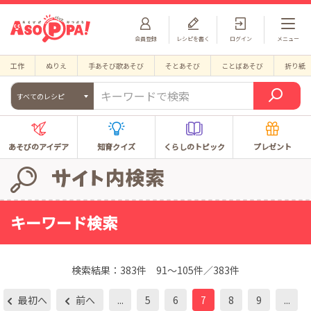
会員登録
レシピを書く
ログイン
メニュー
工作
ぬりえ
手あそび歌あそび
そとあそび
ことばあそび
折り紙
すべてのレシピ
あそびのアイデア
知育クイズ
くらしのトピック
プレゼント
キーワード検索
検索結果：
383件
91～105件／383件
最初へ
前へ
...
5
6
7
8
9
...