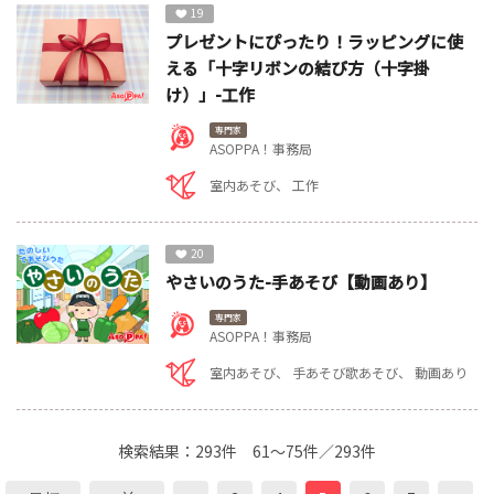
19
プレゼントにぴったり！ラッピングに使
える「十字リボンの結び方（十字掛
け）」-工作
専門家
ASOPPA！事務局
室内あそび
工作
20
やさいのうた-手あそび【動画あり】
専門家
ASOPPA！事務局
室内あそび
手あそび歌あそび
動画あり
検索結果：
293件
61～75件／293件