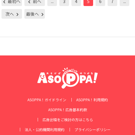
最初へ
前へ
...
3
4
5
6
7
...
次へ
最後へ
ASOPPA！ガイドライン
ASOPPA！利用規約
ASOPPA！広告基本約款
広告出稿をご検討の方はこちら
法人・公的機関利用規約
プライバシーポリシー