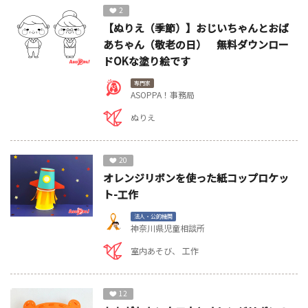
2
【ぬりえ（季節）】おじいちゃんとおば
あちゃん（敬老の日） 無料ダウンロー
ドOKな塗り絵です
専門家
ASOPPA！事務局
ぬりえ
20
オレンジリボンを使った紙コップロケッ
ト-工作
法人・公的機関
神奈川県児童相談所
室内あそび
工作
12