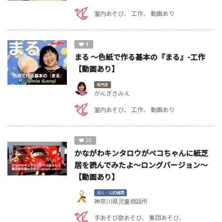
室内あそび
工作
動画あり
4
まる ～色紙で作る基本の『まる』-工作
【動画あり】
専門家
がんぎきみえ
室内あそび
工作
動画あり
10
かながわキンタロウがペコちゃんに紙芝
居を読んでみたよ～ロングバージョン～
【動画あり】
法人・公的機関
神奈川県児童相談所
手あそび歌あそび
集団あそび