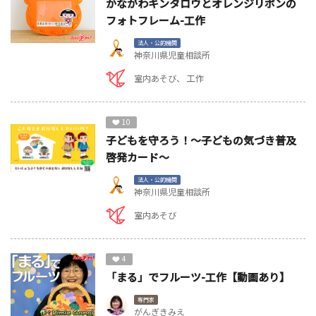
かながわキンタロウとオレンジリボンの
フォトフレーム-工作
法人・公的機関
神奈川県児童相談所
室内あそび
工作
10
子どもを守ろう！～子どもの気づき普及
啓発カード～
法人・公的機関
神奈川県児童相談所
室内あそび
4
「まる」でフルーツ-工作【動画あり】
専門家
がんぎきみえ