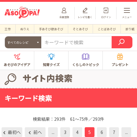
会員登録
レシピを書く
ログイン
メニュー
工作
ぬりえ
手あそび歌あそび
そとあそび
ことばあそび
折り紙
すべてのレシピ
あそびのアイデア
知育クイズ
くらしのトピック
プレゼント
キーワード検索
検索結果：
293件
61～75件／293件
最初へ
前へ
...
3
4
5
6
7
...