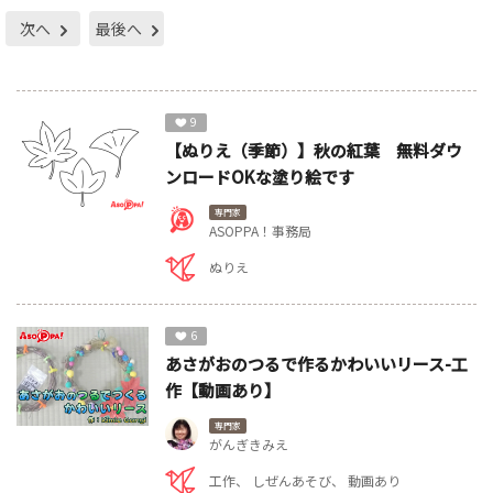
次へ
最後へ
9
【ぬりえ（季節）】秋の紅葉 無料ダウ
ンロードOKな塗り絵です
専門家
ASOPPA！事務局
ぬりえ
6
あさがおのつるで作るかわいいリース-工
作【動画あり】
専門家
がんぎきみえ
工作
しぜんあそび
動画あり