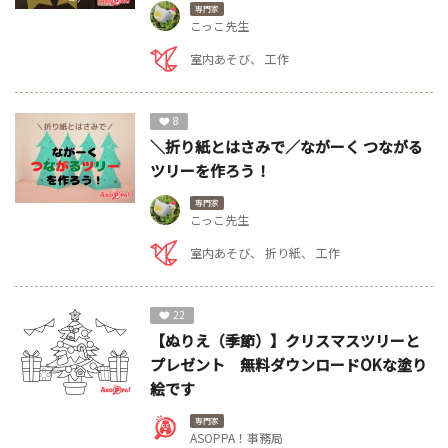
専門家
こっこ先生
室内あそび
工作
8
＼折り紙とはさみで／ながーく つながる
ツリーを作ろう！
専門家
こっこ先生
室内あそび
折り紙
工作
22
【ぬりえ（季節）】クリスマスツリーと
プレゼント 無料ダウンロードOKな塗り
絵です
専門家
ASOPPA！事務局