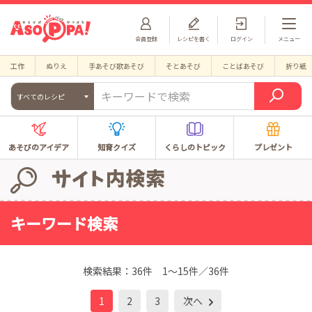
会員登録
レシピを書く
ログイン
メニュー
工作
ぬりえ
手あそび歌あそび
そとあそび
ことばあそび
折り紙
すべてのレシピ
あそびのアイデア
知育クイズ
くらしのトピック
プレゼント
キーワード検索
検索結果：
36件
1～15件／36件
1
2
3
次へ