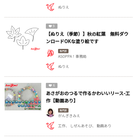
ぬりえ
9
【ぬりえ（季節）】秋の紅葉 無料ダウ
ンロードOKな塗り絵です
専門家
ASOPPA！事務局
ぬりえ
6
あさがおのつるで作るかわいいリース-工
作【動画あり】
専門家
がんぎきみえ
工作
しぜんあそび
動画あり