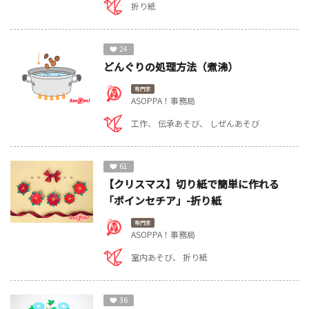
折り紙
24
どんぐりの処理方法（煮沸）
専門家
ASOPPA！事務局
工作
伝承あそび
しぜんあそび
61
【クリスマス】切り紙で簡単に作れる
「ポインセチア」-折り紙
専門家
ASOPPA！事務局
室内あそび
折り紙
36