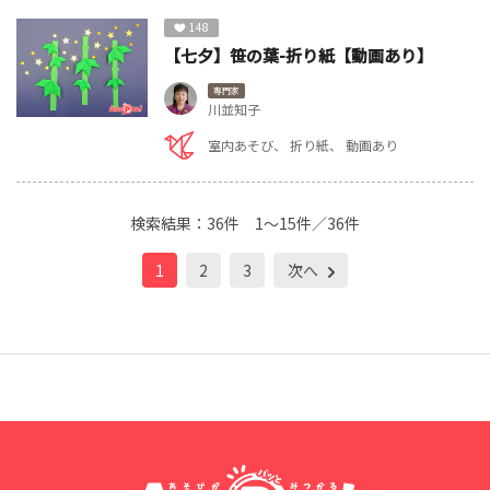
148
【七夕】笹の葉-折り紙【動画あり】
専門家
川並知子
室内あそび
折り紙
動画あり
検索結果：
36件
1～15件／36件
1
2
3
次へ