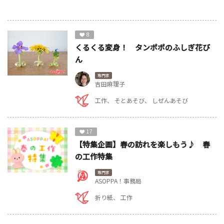
8
くるくる変身！ タンポポのふしぎ花び
ん
専門家
吉田麻理子
工作
そとあそび
しぜんあそび
17
【特集企画】春の訪れを楽しもう♪ 春
の工作特集
専門家
ASOPPA！事務局
折り紙
工作