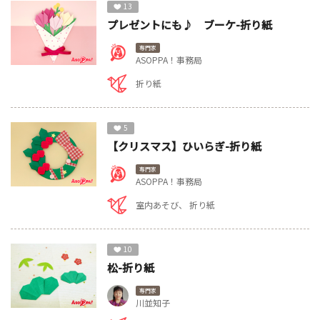
13
プレゼントにも♪ ブーケ-折り紙
専門家
ASOPPA！事務局
折り紙
5
【クリスマス】ひいらぎ-折り紙
専門家
ASOPPA！事務局
室内あそび
折り紙
10
松-折り紙
専門家
川並知子