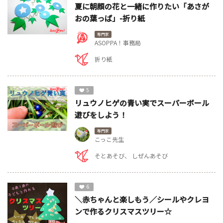
夏に朝顔の花と一緒に作りたい「あさが
おの葉っぱ」-折り紙
専門家
ASOPPA！事務局
折り紙
5
リュウノヒゲの青い実でスーパーボール
遊びをしよう！
専門家
こっこ先生
そとあそび
しぜんあそび
6
＼赤ちゃんと楽しもう／シールやクレヨ
ンで作るクリスマスツリー☆