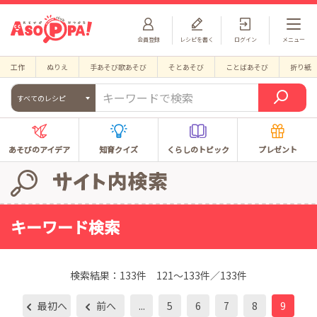
会員登録
レシピを書く
ログイン
メニュー
工作
ぬりえ
手あそび歌あそび
そとあそび
ことばあそび
折り紙
すべてのレシピ
あそびのアイデア
知育クイズ
くらしのトピック
プレゼント
キーワード検索
検索結果：
133件
121～133件／133件
最初へ
前へ
...
5
6
7
8
9