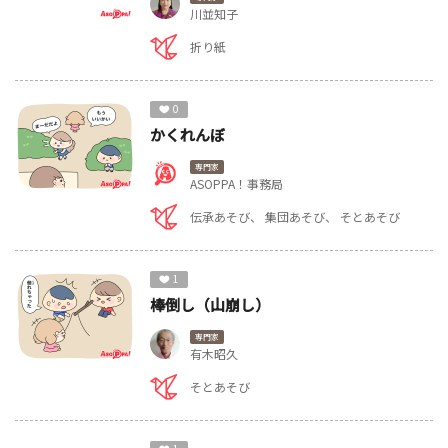
川並知子
折り紙
0
かくれんぼ
専門家
ASOPPA！事務局
伝承あそび
集団あそび
そとあそび
1
棒倒し（山崩し）
専門家
有木昭久
そとあそび