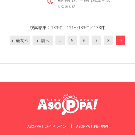
室内あそび
手あそび歌あそび
そとあそび
検索結果：
133件
121～133件／133件
最初へ
前へ
...
5
6
7
8
9
ASOPPA！ガイドライン
ASOPPA！利用規約