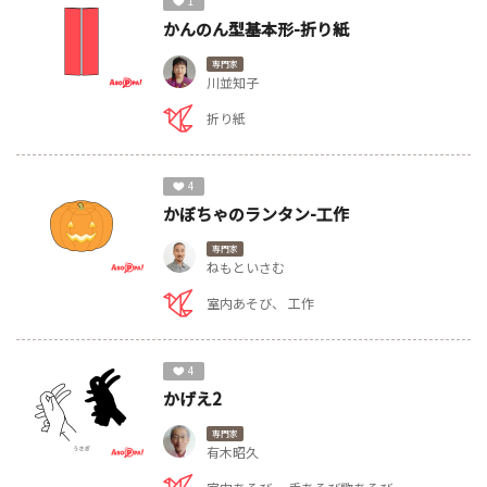
1
かんのん型基本形-折り紙
専門家
川並知子
折り紙
4
かぼちゃのランタン-工作
専門家
ねもといさむ
室内あそび
工作
4
かげえ2
専門家
有木昭久