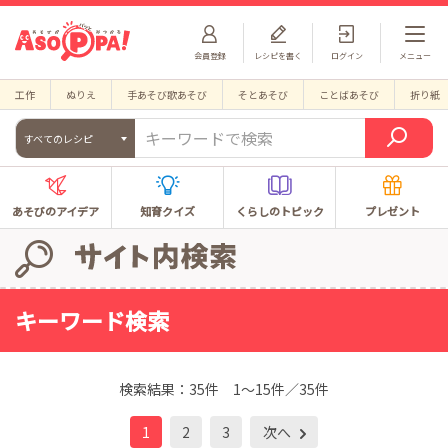
会員登録
レシピを書く
ログイン
メニュー
工作
ぬりえ
手あそび歌あそび
そとあそび
ことばあそび
折り紙
すべてのレシピ
あそびのアイデア
知育クイズ
くらしのトピック
プレゼント
キーワード検索
検索結果：
35件
1～15件／35件
1
2
3
次へ