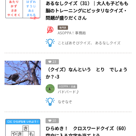
あるなしクイズ（31）｜大人も子どもも
脳のトレーニングにピッタリなクイズ・
問題が盛りだくさん
専門家
ASOPPA！事務局
ことばあそびクイズ
あるなしクイズ
23
（クイズ）なんという とり でしょう
か？-3
ASOPPA！会員
バドバード♪
なぞなぞ
10
ひらめき！ クロスワードクイズ（60）
空白に入る文字を当てよう