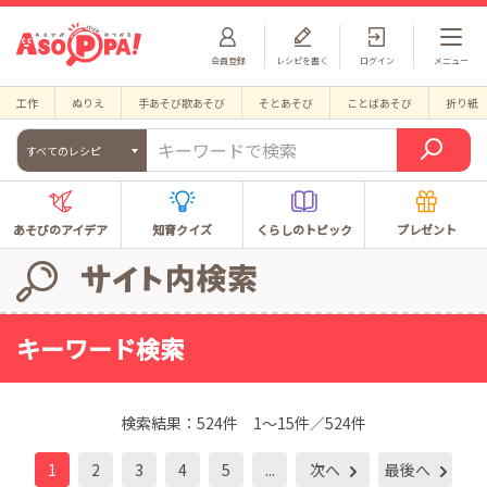
会員登録
レシピを書く
ログイン
メニュー
工作
ぬりえ
手あそび歌あそび
そとあそび
ことばあそび
折り紙
すべてのレシピ
あそびのアイデア
知育クイズ
くらしのトピック
プレゼント
キーワード検索
検索結果：
524件
1～15件／524件
1
2
3
4
5
...
次へ
最後へ