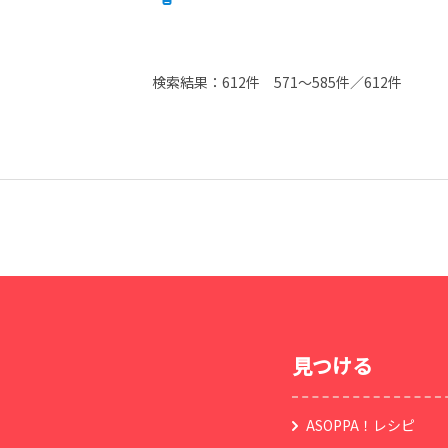
検索結果：
612件
571～585件／612件
見つける
ASOPPA！レシピ