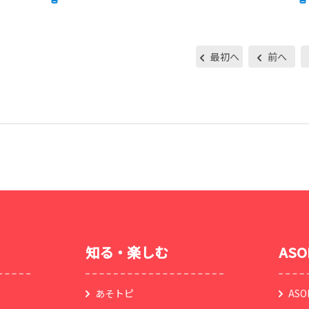
最初へ
前へ
知る・楽しむ
AS
あそトピ
AS