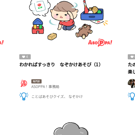
4
わかればすっきり なぞかけあそび（1）
た
楽
専門家
ASOPPA！事務局
ことばあそびクイズ
なぞかけ