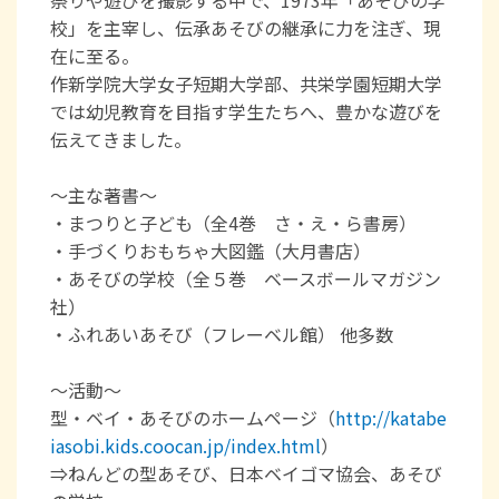
校」を主宰し、伝承あそびの継承に力を注ぎ、現
在に至る。
作新学院大学女子短期大学部、共栄学園短期大学
では幼児教育を目指す学生たちへ、豊かな遊びを
伝えてきました。
～主な著書～
・まつりと子ども（全4巻 さ・え・ら書房）
・手づくりおもちゃ大図鑑（大月書店）
・あそびの学校（全５巻 ベースボールマガジン
社）
・ふれあいあそび（フレーベル館） 他多数
～活動～
型・ベイ・あそびのホームページ（
http://katabe
iasobi.kids.coocan.jp/index.html
）
⇒ねんどの型あそび、日本ベイゴマ協会、あそび