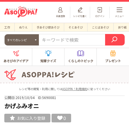
会員登録
レシピを書く
ログイン
メニュー
工作
ぬりえ
手あそび歌あそび
そとあそび
ことばあそび
折り紙
すべてのレシピ
あそびのアイデア
知育クイズ
くらしのトピック
プレゼント
レシピ等の閲覧・利用に関しては
ASOPPA！利用規約
に従ってください
公開日:2019/10/04
ID:5690081
かげふみオニ
0
お気に入り登録