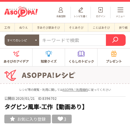
会員登録
レシピを書く
ログイン
メニュー
工作
ぬりえ
手あそび歌あそび
そとあそび
ことばあそび
折り紙
すべてのレシピ
あそびのアイデア
知育クイズ
くらしのトピック
プレゼント
レシピ等の閲覧・利用に関しては
ASOPPA！利用規約
に従ってください
公開日:2020/01/21
ID:8396702
タグピン風車-工作【動画あり】
3
お気に入り登録