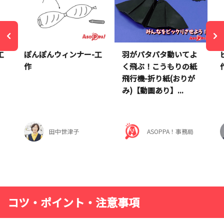
工
ぽんぽんウィンナー-工
羽がパタパタ動いてよ
作
く飛ぶ！こうもりの紙
飛行機-折り紙(おりが
み)【動画あり】...
田中世津子
ASOPPA！事務局
コツ・ポイント・注意事項