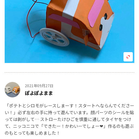
2021年09月27日
ぽよぽよまま
「ポテトとシロモがレースしまーす！スタートへならんでくださー
い！」必ず左右の手に持って遊んでいます。顔パーツのシールを貼
っては剥がして… ストローたけひごを慎重に通してタイヤをつけ
て、ニッコニコで「できたー！かわいーでしょー❤︎」作るのも遊ぶ
のもとっても楽しめました！