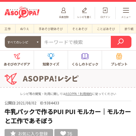
会員登録
レシピを書く
ログイン
メニュー
工作
ぬりえ
手あそび歌あそび
そとあそび
ことばあそび
折り紙
すべてのレシピ
あそびのアイデア
知育クイズ
くらしのトピック
プレゼント
レシピ等の閲覧・利用に関しては
ASOPPA！利用規約
に従ってください
公開日:2021/08/02
ID:9384433
牛乳パックで作るPUI PUI モルカー｜モルカー
と工作であそぼう
76
お気に入り登録