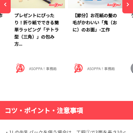
作
プレゼントにぴった
【節分】お花紙の髪の
り！折り紙でできる簡
毛がかわいい「鬼（お
単ラッピング「テトラ
に）のお面」-工作
型（三角）」の包み
方...
ASOPPA！事務局
ASOPPA！事務局
コツ・ポイント・注意事項
・1Lの牛乳パックを使う場合は、工程①で3面を長さ10ｃ