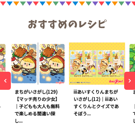
まちがいさがし(129)
iiiあいすくりんまちが
】
【マッチ売りの少女】
いさがし(12)｜iiiあい
料
｜子どもも大人も無料
すくりんとクイズであ
で楽しめる間違い探
そぼう...
し...
し