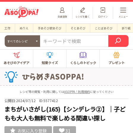
会員登録
レシピを書く
ログイン
メニュー
工作
ぬりえ
手あそび歌あそび
そとあそび
ことばあそび
折り紙
すべてのレシピ
あそびのアイデア
知育クイズ
くらしのトピック
プレゼント
レシピ等の閲覧・利用に関しては
ASOPPA！利用規約
に従ってください
公開日:2024/07/12
ID:5577412
まちがいさがし(165)【シンデレラ②】｜子ど
もも大人も無料で楽しめる間違い探し
31
お気に入り登録