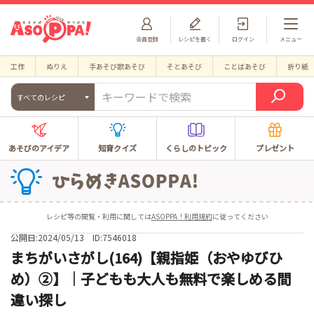
会員登録
レシピを書く
ログイン
メニュー
工作
ぬりえ
手あそび歌あそび
そとあそび
ことばあそび
折り紙
すべてのレシピ
あそびのアイデア
知育クイズ
くらしのトピック
プレゼント
レシピ等の閲覧・利用に関しては
ASOPPA！利用規約
に従ってください
公開日:2024/05/13
ID:7546018
まちがいさがし(164)【親指姫（おやゆびひ
め）②】｜子どもも大人も無料で楽しめる間
違い探し