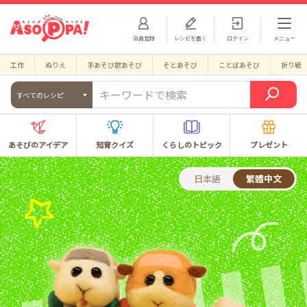
会員登録
レシピを書く
ログイン
メニュー
工作
ぬりえ
手あそび歌あそび
そとあそび
ことばあそび
折り紙
すべてのレシピ
あそびのアイデア
知育クイズ
くらしのトピック
プレゼント
日本語
繁體中文