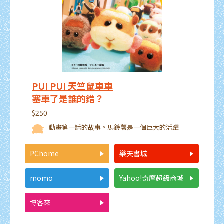
PUI PUI 天竺鼠車車
塞車了是誰的錯？
$250
動畫第一話的故事。馬鈴薯是一個巨大的活躍
PChome
樂天書城
momo
Yahoo!奇摩超級商城
博客來