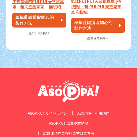
氣球PUI PUI 天竺鼠車車 [帶
牛奶盒做的PUI PUI 天竺鼠車
視頻] 玩 PUI PUI 天竺鼠車
車 和天竺鼠車車 一起玩吧
車 和摺紙
單擊此處獲取開心的
單擊此處獲取開心的
製作方法
製作方法
這是日文網站。
這是日文網站。
ASOPPA！ガイドライン
ASOPPA！利用規約
ASOPPA！広告基本約款
広告出稿をご検討の方はこちら