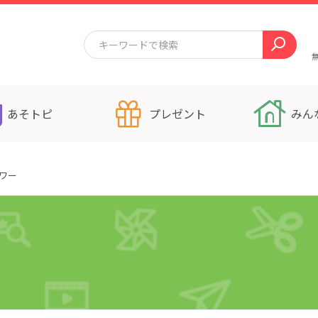
あそトピ
プレゼント
みん
ワー