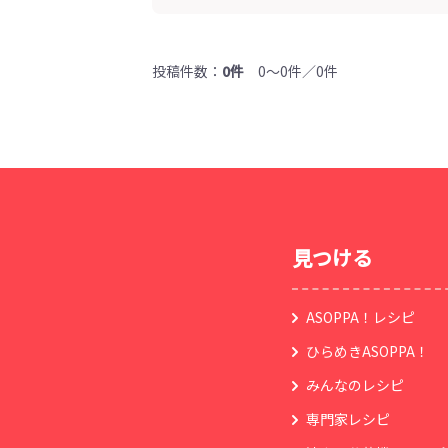
投稿件数：
0件
0～0件／0件
見つける
ASOPPA！レシピ
ひらめきASOPPA！
みんなのレシピ
専門家レシピ