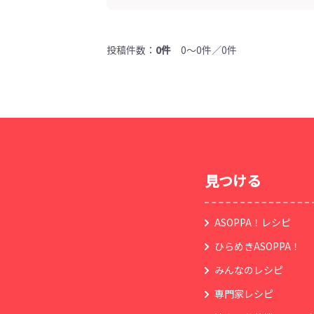
投稿件数：
0件
0～0件／0件
見つける
ASOPPA！レシピ
ひらめきASOPPA！
みんなのレシピ
専門家レシピ