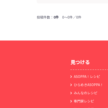
投稿件数：
0件
0～0件／0件
見つける
ASOPPA！レシピ
ひらめきASOPPA！
みんなのレシピ
専門家レシピ