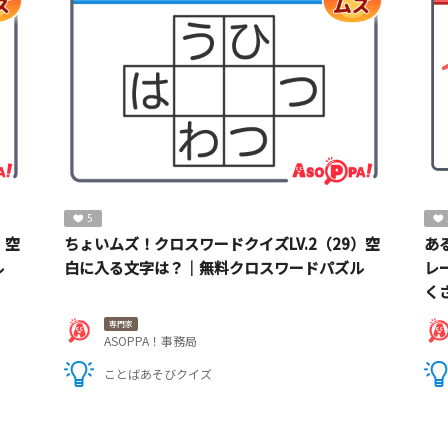
5
）空
ちょいムズ！クロスワードクイズLV.2（29）空
あ
ル
白に入る文字は？｜無料クロスワードパズル
レ
く
専門家
ASOPPA！事務局
ことばあそびクイズ