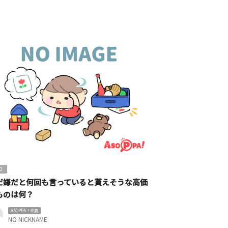
0
だ嫌だと何回も言っていると貰えそうな高価
ものは何？
ASOPPA！会員
NO NICKNAME