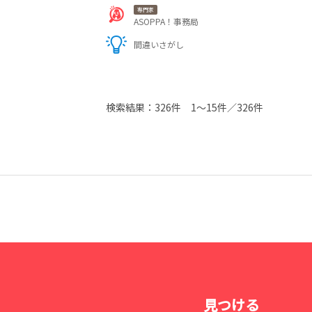
専門家
ASOPPA！事務局
間違いさがし
検索結果：
326件
1～15件／326件
見つける