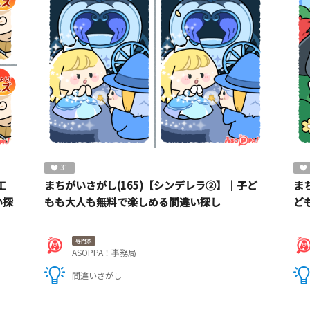
31
工
まちがいさがし(165)【シンデレラ②】｜子ど
ま
い探
もも大人も無料で楽しめる間違い探し
ど
専門家
ASOPPA！事務局
間違いさがし