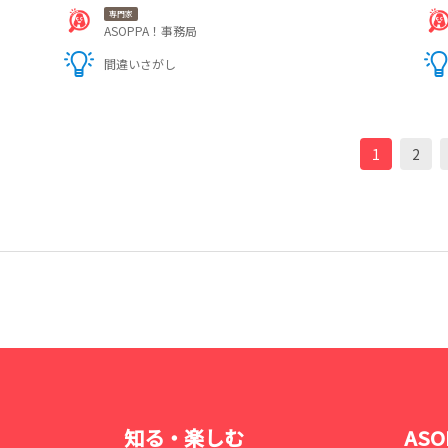
専門家
ASOPPA！事務局
間違いさがし
1
2
知る・楽しむ
AS