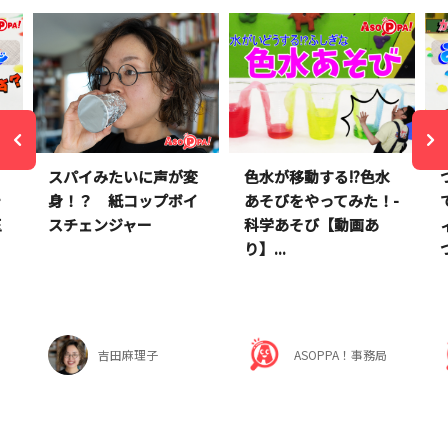
く
スパイみたいに声が変
色水が移動する!?色水
テ
身！？ 紙コップボイ
あそびをやってみた！-
玉
スチェンジャー
科学あそび【動画あ
り】...
吉田麻理子
ASOPPA！事務局