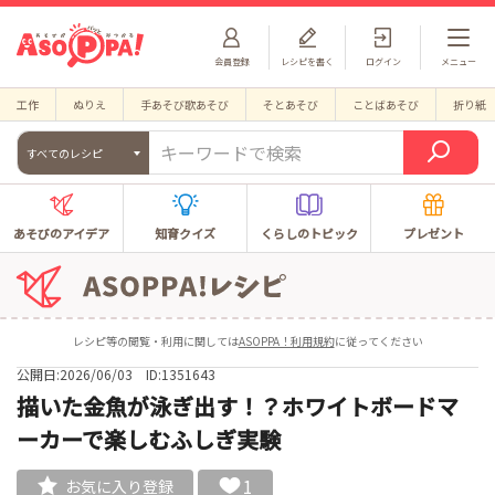
会員登録
レシピを書く
ログイン
メニュー
工作
ぬりえ
手あそび歌あそび
そとあそび
ことばあそび
折り紙
すべてのレシピ
あそびのアイデア
知育クイズ
くらしのトピック
プレゼント
レシピ等の閲覧・利用に関しては
ASOPPA！利用規約
に従ってください
公開日:2026/06/03
ID:1351643
描いた金魚が泳ぎ出す！？ホワイトボードマ
ーカーで楽しむふしぎ実験
1
お気に入り登録