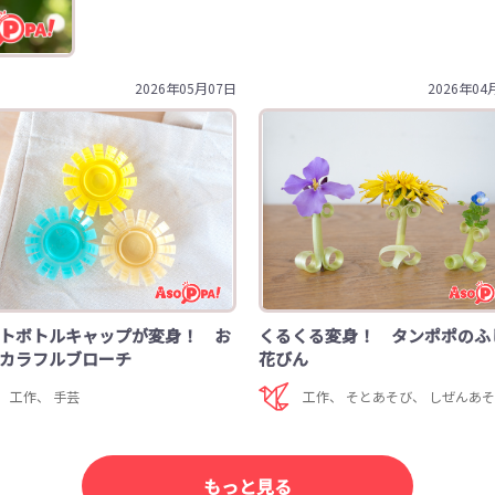
2026年05月07日
2026年04
トボトルキャップが変身！ お
くるくる変身！ タンポポのふ
カラフルブローチ
花びん
工作
、
手芸
工作
、
そとあそび
、
しぜんあ
もっと見る