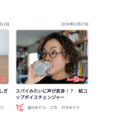
月12日
2026年02月27日
しぎ
スパイみたいに声が変身！？ 紙コ
ップボイスチェンジャー
そび
室内あそび
、
工作
、
科学あそび