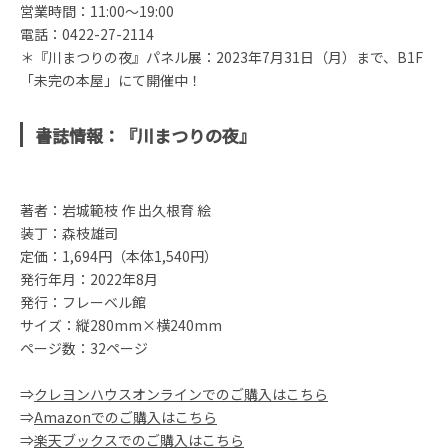
営業時間：11:00〜19:00
電話：0422-27-2114
＊『川まつりの夜』パネル展：2023年7⽉31⽇（⽉）まで、B1F
「未完の本屋」にて開催中！
書誌情報：『川まつりの夜』
著者：岩城範枝 作 出久根育 絵
装丁：森枝雄司
定価：1,694円（本体1,540円）
発⾏年⽉：2022年8⽉
発⾏：フレーベル館
サイズ：縦280mm×横240mm
ページ数：32ページ
⇒
クレヨンハウスオンラインでのご購入はこちら
⇒
Amazonでのご購入はこちら
⇒
楽天ブックスでのご購入はこちら