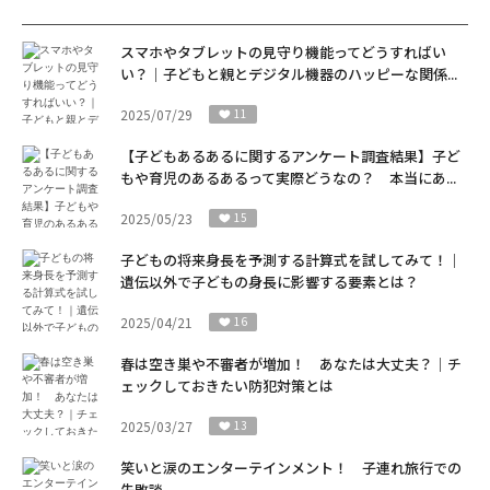
スマホやタブレットの見守り機能ってどうすればい
い？｜子どもと親とデジタル機器のハッピーな関係...
2025/07/29
11
【子どもあるあるに関するアンケート調査結果】子ど
もや育児のあるあるって実際どうなの？ 本当にあ...
2025/05/23
15
子どもの将来身長を予測する計算式を試してみて！｜
遺伝以外で子どもの身長に影響する要素とは？
2025/04/21
16
春は空き巣や不審者が増加！ あなたは大丈夫？｜チ
ェックしておきたい防犯対策とは
2025/03/27
13
笑いと涙のエンターテインメント！ 子連れ旅行での
失敗談