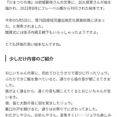
『川まつりの夜』は岩城範枝さんの文章に、出久根育さんが絵を
描かれ、2022年8月にフレーベル館から刊行された絵本です。
今年の5月5日に、第70回産経児童出版文化賞美術賞に決まっ
た、と発表されました。
贈賞式には佳子内親王殿下もいらっしゃったようですよ。
とても評価の高い絵本なんですね。
少しだけ内容のご紹介
おじいちゃんの家に、初めてひとりきりで遊びに行ったリュウ。
ふたりで夕ご飯を食べていると、通りから笛の音が聞こえてきま
した。
風がよく通るから、遠くの音も聞こえてくるとおじいちゃんが言
います。
夜、笛と太鼓の音に目を覚ましたリュウ。
裏口の戸を開けると、通りはお祭りでにぎわってました。
わたがしやさん、おめんやさん、金魚すくい……リュウも楽しみ