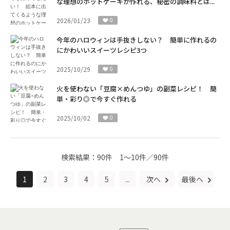
な理想のホットケーキが作れる、秘密の調味料とは...
2026/01/23
0
今年のハロウィンは手抜きしない？ 簡単に作れるの
にかわいいスイーツレシピ3つ
2025/10/29
0
火を使わない「豆腐×めんつゆ」の副菜レシピ！ 簡
単・彩り◎で今すぐ作れる
2025/10/02
0
検索結果：
90件
1～10件／90件
1
2
3
4
5
...
次へ
最後へ