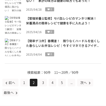
ない！ 家計の味方は健康の味方でもあった！
2025/04/28
0
【管理栄養士監修】サバ缶レシピのマンネリ解消！
栄養満点の簡単レシピで健康を手に入れよう！
2025/04/16
0
【簡単デコ弁】春爛漫！ 限りなくハードルを低くし
た春らしいお弁当レシピ｜今すぐマネできるアイデ...
2025/04/04
0
検索結果：
90件
11～20件／90件
前へ
1
2
3
4
5
...
次へ
最後へ