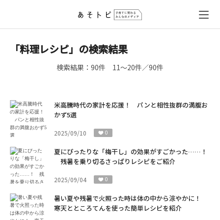
「料理レシピ」の検索結果
検索結果：
90件
11～20件／90件
米高騰時代の家計を応援！ パンと相性抜群の満腹お
かず5選
2025/09/10
0
夏にぴったりな「梅干し」の効果がすごかった……！
残暑を乗り切るさっぱりレシピをご紹介
2025/09/04
0
暑い夏や残暑で火照った時は体の中から涼やかに！
寒天とところてんを使った簡単レシピを紹介