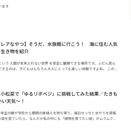
います
るレアなやつ】そうだ、水族館に行こう！ 海に住む人気
な生き物を紹介
という 人間が本来入れない世界 を安全に観察できる場所です。ふだん見ら
きるのは、子どもはもちろん大人にとっても楽しい体験ですよね。 この...
た小松菜で「ゆるリボベジ」に挑戦してみた結果／たきも
いい天気～！
1年生の娘が学校から朝顔の鉢植えを持ち帰り、毎日せっせと水やりを頑張
姿を見ていたら、なんだか私の中にも「植物を育てたい欲」がムクムク...