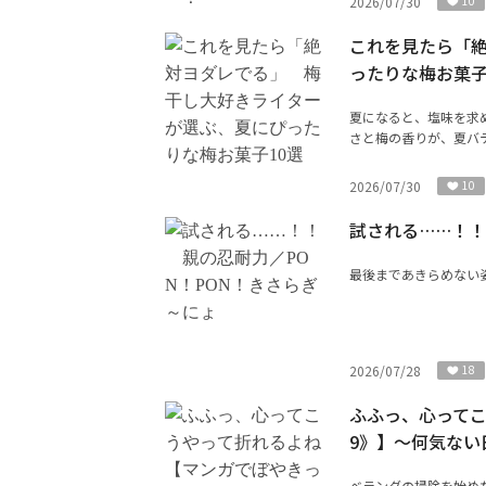
2026/07/30
10
これを見たら「
ったりな梅お菓子
夏になると、塩味を求
さと梅の香りが、夏バテ
2026/07/30
10
試される……！！
最後まであきらめない
2026/07/28
18
ふふっ、心ってこ
9》】～何気ない
ベランダの掃除を始めた