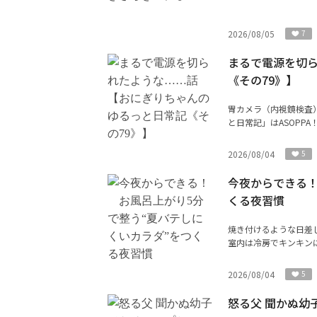
2026/08/05
7
まるで電源を切
《その79》】
胃カメラ（内視鏡検査
と日常記」はASOPP
2026/08/04
5
今夜からできる！
くる夜習慣
焼き付けるような日差
室内は冷房でキンキンに
2026/08/04
5
怒る父 聞かぬ幼