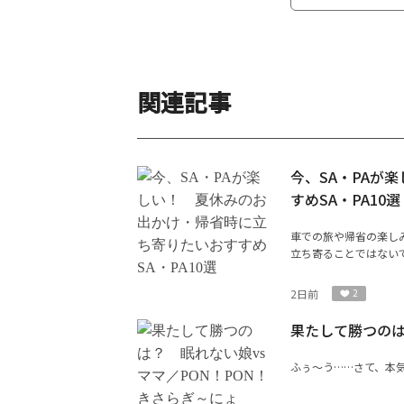
関連記事
今、SA・PAが
すめSA・PA10選
車での旅や帰省の楽し
立ち寄ることではないで
2日前
2
果たして勝つのは
ふぅ〜う……さて、本気