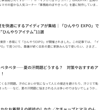
マガの密かな人気コーナー「事務局のぼやきっパ」を基に制作していま...
】夏を快適にするアイディアが集結｜「ひんやり EXPO」で
“ひんやりアイテム”11選
）に東京・赤坂にて「ひんやりEXPO」が開催されました。この記事では、「イ
PO」で見つけた、酷暑が続く日本の夏に家族みんなで使いたい、さまざ...
、ベタベタ……夏の汗問題どうする？ 対策やおすすめア
ク！
てくる汗問題。汗のにおいが気になって人との接近を避けたり、汗ジミで恥
った……など、夏の汗問題に悩まされる人は多いのではないでしょうか...
かなお着替えの抵抗のしかた／ケチャップとマヨ のん