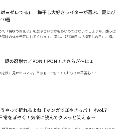
絶対ヨダレでる」 梅干し大好きライターが選ぶ、夏にぴ
10選
めて「梅味のお菓子」を選ぶという方も多いのではないでしょうか。酸っぱ
気味の体を元気にしてくれます。 実は、7月30日は「梅干しの日」。梅...
 親の忍耐力／PON！PON！きさらぎ～にょ
姿を娘に見せたいママ。うぉぉ……もってくれワイの平常心！！
うやって折れるよね【マンガでぼやきっパ！《vol.7
日常をぼやく！気楽に読んでクスっと笑える～
事務局さんですが……？ ※「マンガでぼやきっパ！」はASOPPA！会員の