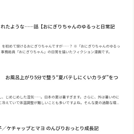
られたような……話【おにぎりちゃんのゆるっと日常記
）を初めて受けるおにぎりちゃんですが……？ ※「おにぎりちゃんのゆるっ
A！事務局員「おにぎりちゃん」の日常を描いたフィクション漫画です。
 お風呂上がり5分で整う“夏バテしにくいカラダ”をつ
し、じめじめした湿気……。日本の夏は暑すぎます。さらに、外は暑いのに
冷えていて体温調整が難しいことも多いですよね。そんな夏の過酷な環...
子／ケチャップとマヨ のんびりおっとり成長記