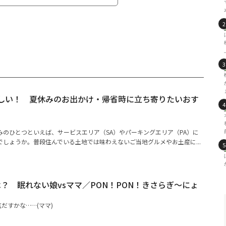
楽しい！ 夏休みのお出かけ・帰省時に立ち寄りたいおす
みのひとつといえば、サービスエリア（SA）やパーキングエリア（PA）に
しょうか。普段住んでいる土地では味わえないご当地グルメやお土産に...
？ 眠れない娘vsママ／PON！PON！きさらぎ～にょ
だすかな……(ママ)