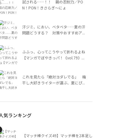
試される……！！ 親の忍耐力／PO
N！PON！きさらぎ～にょ
汗ジミ、におい、ベタベタ……夏の汗
問題どうする？ 対策やおすすめア...
ふふっ、心ってこうやって折れるよね
【マンガでぼやきっパ！《vol.79》...
これを見たら「絶対ヨダレでる」 梅
干し大好きライターが選ぶ、夏にぴ...
人気ランキング
【マッチ棒クイズ49】マッチ棒を2本足し