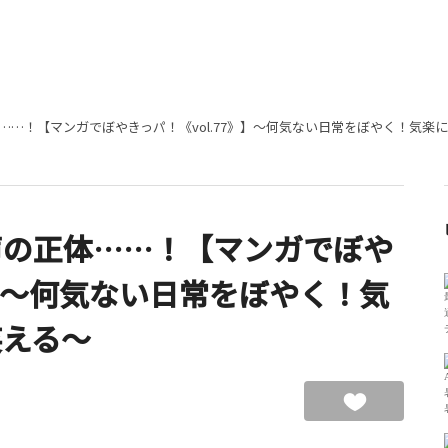
……！【マンガでぼやきっパ！《vol.77》】～何気ない日常をぼやく！気楽
声の正体……！【マンガでぼや
》】～何気ない日常をぼやく！気
笑える～