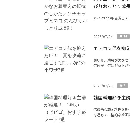
びりおっとり成
パパはいつも苦労して
2026/07/24
44
エアコン代を抑え
暑い夏、冷房が欠かせ
気代が一気に跳ね上がっ
2026/07/23
7
韓国料理好き主婦
伝統的な韓国料理を現
を通じて本格的な韓国料