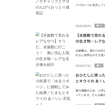
パパはいつも苦労して
2026/08/03
32
【水族館で見れ
の生き物・レア
水族館は、海や川の中
れない世界をのぞき見で
2026/07/31
8
おひたしに使っ
とキウイの あ！
夏の課題のため、小学
っています。そんな娘の