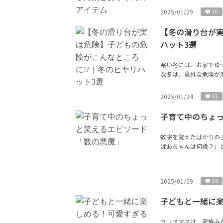
2025/01/29
10
【冬の滑り台が実
ハット3選
寒い冬には、お家でゆ
な冬は、意外な危険が潜
2025/01/24
11
子育て中のちょ
数字を覚えたばかりの
ばあちゃんは何歳？」と
2025/01/09
16
子どもと一緒に
クリスマスは、家族み