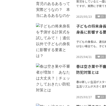
育児をしていると一度
ですが、実際に子育てを
2025/05/23
15
子どもの将来身
身長に影響する
子どもの身長は、遺伝
はない場合でも、子ども
2025/04/21
16
春は空き巣や不
防犯対策とは
春は新しい生活がスタ
生活リズムが大きく変わ
2025/03/27
13