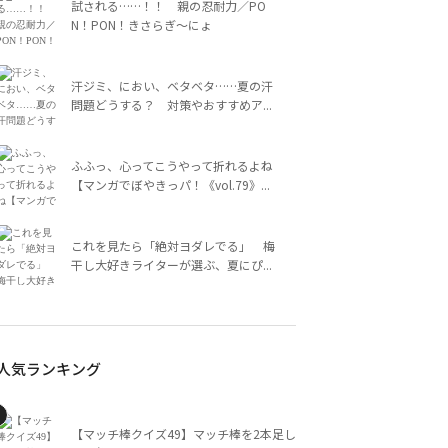
試される……！！ 親の忍耐力／PO
N！PON！きさらぎ～にょ
汗ジミ、におい、ベタベタ……夏の汗
問題どうする？ 対策やおすすめア...
ふふっ、心ってこうやって折れるよね
【マンガでぼやきっパ！《vol.79》...
これを見たら「絶対ヨダレでる」 梅
干し大好きライターが選ぶ、夏にぴ...
人気ランキング
【マッチ棒クイズ49】マッチ棒を2本足し