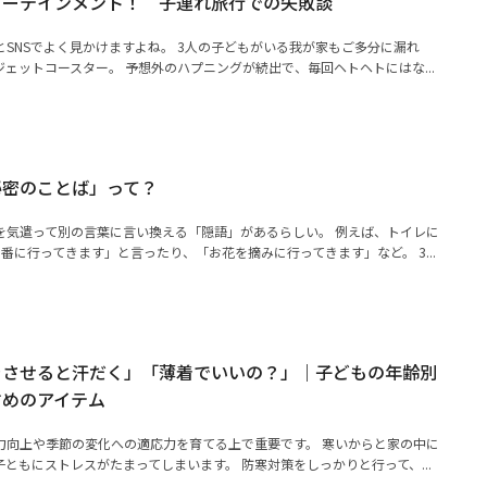
ターテインメント！ 子連れ旅行での失敗談
SNSでよく見かけますよね。 3人の子どもがいる我が家もご多分に漏れ
ェットコースター。 予想外のハプニングが続出で、毎回ヘトヘトにはな...
秘密のことば」って？
を気遣って別の言葉に言い換える「隠語」があるらしい。 例えば、トイレに
番に行ってきます」と言ったり、「お花を摘みに行ってきます」など。 3...
をさせると汗だく」「薄着でいいの？」｜子どもの年齢別
すめのアイテム
力向上や季節の変化への適応力を育てる上で重要です。 寒いからと家の中に
ともにストレスがたまってしまいます。 防寒対策をしっかりと行って、...