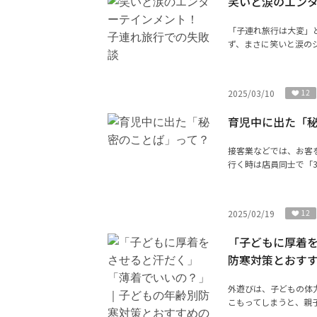
笑いと涙のエン
「子連れ旅行は大変」と
ず、まさに笑いと涙のジ
2025/03/10
12
育児中に出た「
接客業などでは、お客
行く時は店員同士で「3
2025/02/19
12
「子どもに厚着
防寒対策とおす
外遊びは、子どもの体
こもってしまうと、親子