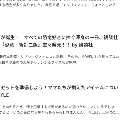
る機会が多くなりました。 自宅で過ごすクリスマスも、ちょっとしたア...
”が誕生！ すべての恐竜好きに捧ぐ渾身の一冊、講談社
E『恐竜 新訂二版』堂々発売！！ by 講談社
最新日本恐竜・ササヤマグノームスも掲載。 その他、MOVEにしか載ってない
気投票や最強の恐竜チャレンジ＆クイズも実施中。
院セットを準備しよう！ママたちが揃えたアイテムについ
TYLE
トを揃えるとき、何を用意する必要があるのか知りたいママもいるでしょ
するとよいのか気になる場合もあるかもしれまんせん。 今回は、出産のた...