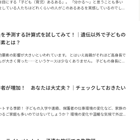
は目にする「子ども（育児）あるある」。 「分かる～」と思うことも多い
している人たちはどれくらいの人がこのあるあるを実感しているのでし...
長を予測する計算式を試してみて！｜遺伝以外で子どもの
要素とは？
的要素の影響が大きいといわれています。 とはいえ両親がそれほど高身長で
が大きく育った……というケースは少なくありません。 子どもの身長に...
審者が増加！ あなたは大丈夫？｜チェックしておきたい
ートする季節！ 子どもの入学や進級、保護者の仕事環境の変化など、家族の
るご家庭も多いのではないでしょうか？ 環境の変化や温暖な気候で外出...