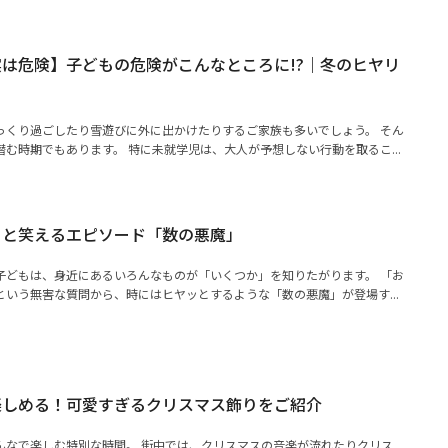
は危険】子どもの危険がこんなところに!?｜冬のヒヤリ
っくり過ごしたり雪遊びに外に出かけたりするご家族も多いでしょう。 そん
む時期でもあります。 特に未就学児は、大人が予想しない行動を取るこ...
っと笑えるエピソード「数の悪魔」
子どもは、身近にあるいろんなものが「いくつか」を知りたがります。 「お
いう無害な質問から、時にはヒヤッとするような「数の悪魔」が登場す...
楽しめる！可愛すぎるクリスマス飾りをご紹介
んなで楽しむ特別な時間。 街中では、クリスマスの音楽が流れたりクリス