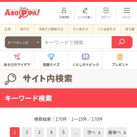
会員登録
レシピを書く
ログイン
メニュー
工作
ぬりえ
手あそび歌あそび
そとあそび
ことばあそび
折り紙
すべてのレシピ
あそびのアイデア
知育クイズ
くらしのトピック
プレゼント
キーワード検索
検索結果：
170件
1～15件／170件
1
2
3
4
5
...
次へ
最後へ